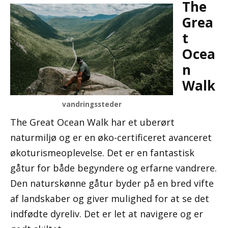
The
Grea
t
Ocea
n
Walk
vandringssteder
The Great Ocean Walk har et uberørt
naturmiljø og er en øko-certificeret avanceret
økoturismeoplevelse. Det er en fantastisk
gåtur for både begyndere og erfarne vandrere.
Den naturskønne gåtur byder på en bred vifte
af landskaber og giver mulighed for at se det
indfødte dyreliv. Det er let at navigere og er