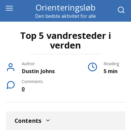
Skip
Orienteringsløb
to
Den bedste aktivitet for alle
content
Top 5 vandresteder i
verden
Author
Reading
Dustin Johns
5 min
Comments
0
Contents