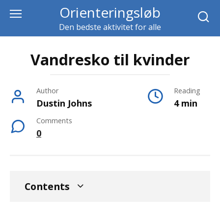
Skip
Orienteringsløb
to
Den bedste aktivitet for alle
content
Vandresko til kvinder
Author
Reading
Dustin Johns
4 min
Comments
0
Contents