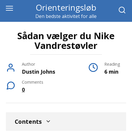
Skip
Orienteringsløb
to
Den bedste aktivitet for alle
content
Sådan vælger du Nike
Vandrestøvler
Author
Reading
Dustin Johns
6 min
Comments
0
Contents