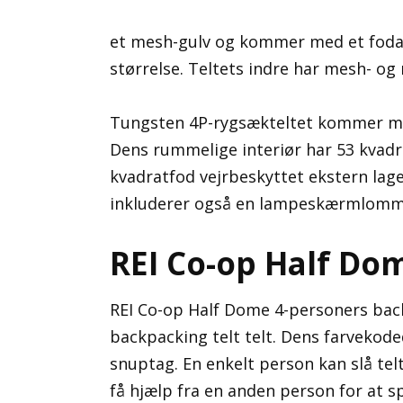
et mesh-gulv og kommer med et fodaft
størrelse. Teltets indre har mesh- og n
Tungsten 4P-rygsækteltet kommer me
Dens rummelige interiør har 53 kvad
kvadratfod vejrbeskyttet ekstern lag
inkluderer også en lampeskærmlomm
REI Co-op Half Do
REI Co-op Half Dome 4-personers backp
backpacking telt telt. Dens farvekod
snuptag. En enkelt person kan slå tel
få hjælp fra en anden person for at spa