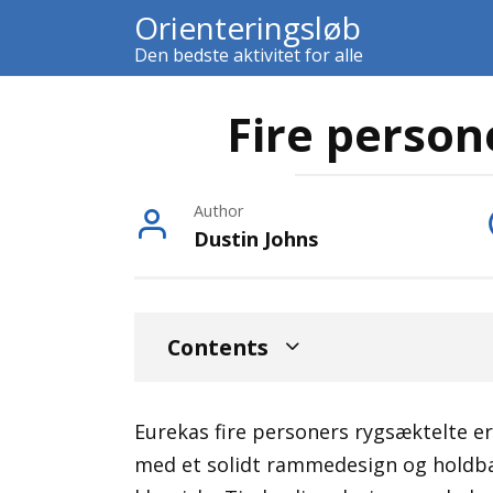
Skip
Orienteringsløb
to
Den bedste aktivitet for alle
content
Fire person
Author
Dustin Johns
Contents
Eurekas fire personers rygsæktelte er
med et solidt rammedesign og holdbar