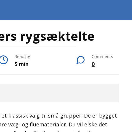
ers rygsæktelte
Reading
Comments
5 min
0
 et klassisk valg til små grupper. De er bygget
e væg- og fluematerialer. Du vil elske det