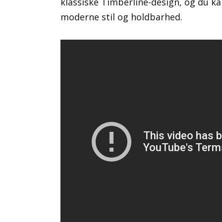
klassiske Timberline-design, og du k
moderne stil og holdbarhed.