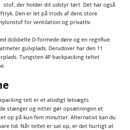
stof, der holder dit udstyr tørt. Det har også
ryk. Den er let på trods af dens store
ylonstof for ventilation og privatliv.
d dobbelte D-formede døre og en regnflue.
ratmeter gulvplads. Derudover har den 11
erplads. Tungsten 4P backpacking teltet
e.
me
acking telt er et alsidigt letvægts
ede stænger og nitter gør opsætningen et
tet op på kun fem minutter. Alternativt kan du
re tid. Når teltet er sat op, er det hurtigt at