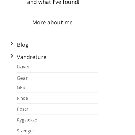
and what I've found!
More about me.
Blog
Vandreture
Gaver
Gear
GPS
Pinde
Poser
Rygsække
Stænger